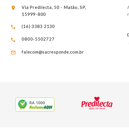
Via Predilecta, 50 - Matão, SP,
15999-800
(16) 3383 2130
0800-5502727
falecom@sacresponde.com.br
RA 1000