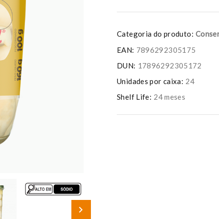
Categoria do produto:
Conse
EAN:
7896292305175
DUN:
17896292305172
Unidades por caixa:
24
Shelf Life:
24 meses